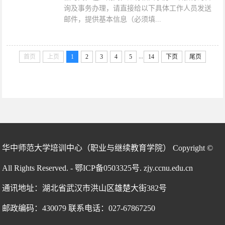
询及事务办理，请直接给以下具体工作人员发送
邮件，提供基本信息（必须填...
...
首页
上页
1
2
3
4
5
14
下页
尾页
华中师范大学培训中心（职业与继续教育学院） Copyright ©
All Rights Reserved. - 鄂ICP备0503325号. zjy.ccnu.edu.cn
通讯地址：湖北省武汉市洪山区雄楚大街382号
邮政编码：430079 联系电话：027-67867250