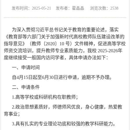
发布时间：2025-05-21 发布者：霍晶晶 浏览次数：
2538
为深入贯彻习近平总书记关于教育的重要论述，落实
《教育部等六部门关于加强新时代高校教师队伍建设改革的
指导意见》（教师〔
2020
〕
10
号）文件精神，促进高等学校
师资交流培训，提升教师专业素质能力，我校
2025-2026
年
度继续接受一般国内访问学者，具体申请办法如下：
一、申请时间
自
4
月
15
日起至
6
月
30
日进行申请，逾期不予办理。
二、申请条件
1.
高等学校或科研机构在职教师；
2.
政治思想素质好，师德师风优良，身心健康，热爱教
育事业；
3.
具有扎实的专业理论功底和较强的教学科研能力。