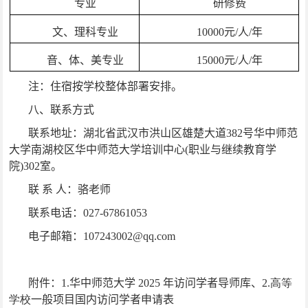
专业
研修费
文、理科专业
10000
元
/
人
/
年
音、体、美专业
15000
元
/
人
/
年
注：住宿按学校整体部署安排。
八、联系方式
联系地址：湖北省武汉市洪山区雄楚大道
382
号华中师范
大学南湖校区华中师范大学培训中心
(
职业与继续教育学
院
)302
室。
联 系 人：骆老师
联系电话：
027-67861053
电子邮箱：
107243002@qq.com
附件：1.华中师范大学
202
5
年
访问学者
导师库、
2.高等
学校
一般项目国内访问学者
申请表